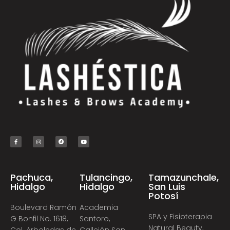
Pachuca,
Tulancingo,
Tamazunchale,
Hidalgo
Hidalgo
San Luis
Potosí
Boulevard Ramón
Academia
SPA y Fisioterapia
G Bonfil No. 1618,
Santoro,
Natural Beauty,
Col. Arboledas de
Callejón San