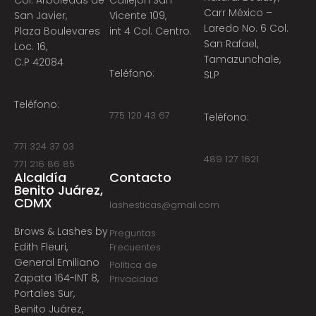
Carr México –
San Javier,
Vicente 109,
Laredo No. 6 Col.
Plaza Boulevares
int 4 Col. Centro.
San Rafael,
Loc. 16,
Tamazunchale,
C.P 42084
Teléfono:
SLP
Teléfono:
775 120 43 67
Teléfono:
771 324 37 03
489 127 1621
771 216 86 85
Alcaldía
Contacto
Benito Juárez,
CDMX
lashesticas@gmail.com
Brows & Lashes by
Preguntas
Edith Fleuri,
Frecuentes
General Emiliano
Política de
Zapata 164-INT 8,
Privacidad
Portales Sur,
Benito Juárez,