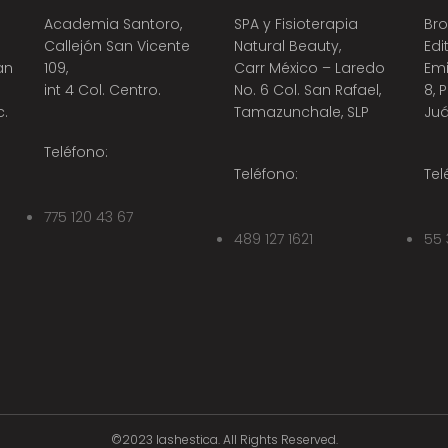
Academia Santoro,
SPA y Fisioterapia
Bro
Callejón San Vicente
Natural Beauty,
Edi
an
109,
Carr México – Laredo
Emi
int 4 Col. Centro.
No. 6 Col. San Rafael,
8, 
c.
Tamazunchale, SLP
Juá
Teléfono:
Teléfono:
Tel
775 120 43 67
489 127 1621
55 
©2023 lashestica. All Rights Reserved.