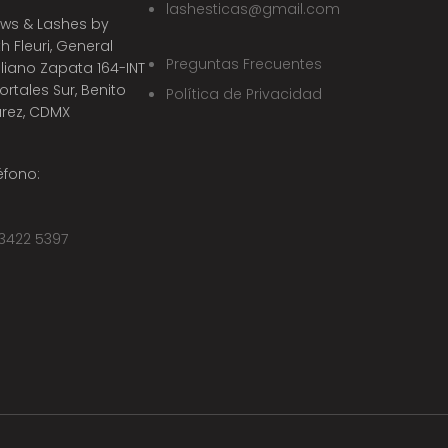
lashesticas@gmail.com
ws & Lashes by
th Fleuri, General
Preguntas Frecuentes
liano Zapata 164-INT
Portales Sur, Benito
Política de Privacidad
rez, CDMX
éfono:
3422 5397