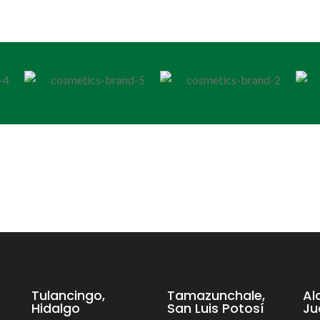
Tulancingo,
Tamazunchale,
Al
Hidalgo
San Luis Potosí
Ju