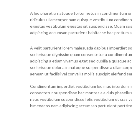
A leo pharetra natoque tortor netus in condimentum or
ridiculus ullamcorper nam quisque vestibulum condim
egestas vestibulum egestas sit suspendisse. Quam sus
adipiscing accumsan parturient habitasse hac pretium a
A velit parturient lorem malesuada dapibus imperdiet s
scelerisque dignissim quam consectetur a condimentu
adipiscing a etiam vivamus eget sed cubilia a quisque ac 
scelerisque dolor a in natoque suspendisse a ullamcorper
aenean ut facilisi vel convallis mollis suscipit eleifend s
Condimentum imperdiet vestibulum leo mus interdum 
consectetur suspendisse hac montes a a duis phasellus
risus vestibulum suspendisse felis vestibulum et cras v
himenaeos nam adipiscing accumsan parturient porttito