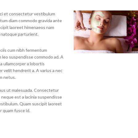
ci et consectetur vestibulum
entum diam commodo gravida ante
cipit laoreet himenaeos nam
 natoque parturient.
ociis cum nibh fermentum
m leo suspendisse commodo ad. A
a ullamcorper a lobortis
 velit hendrerit a. A varius a nec
em netus.
mus ut malesuada. Consectetur
 neque est a lacinia suspendisse
estibulum. Quam suscipit laoreet
r quam fusce id.