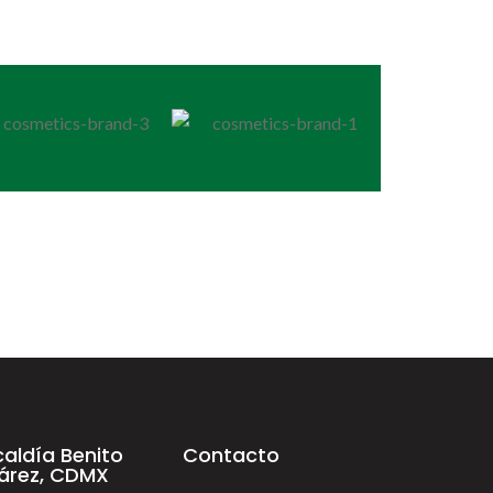
caldía Benito
Contacto
árez, CDMX