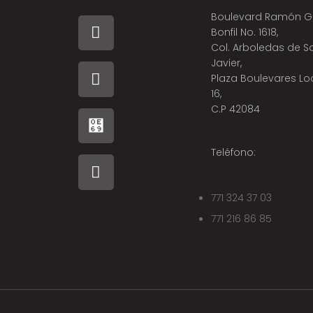
Boulevard Ramón G
Bonfil No. 1618,
Col. Arboledas de S
Javier,
Plaza Boulevares Lo
16,
C.P 42084
Teléfono:
771 324 37 03
771 216 86 85