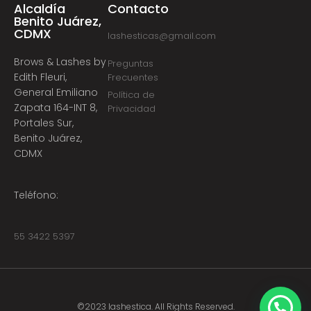
Alcaldía
Contacto
Benito Juárez,
CDMX
lashesticas@gmail.com
Brows & Lashes by
Preguntas
Edith Fleuri,
Frecuentes
General Emiliano
Política de
Zapata 164-INT 8,
Privacidad
Portales Sur,
Benito Juárez,
CDMX
Teléfono:
55 3422 5397
©2023 lashestica. All Rights Reserved.