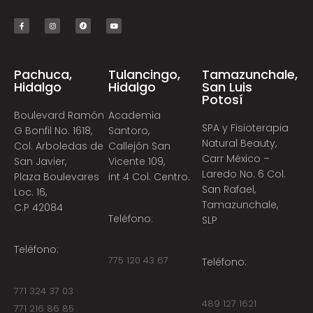
Pachuca,
Tulancingo,
Tamazunchale,
Hidalgo
Hidalgo
San Luis
Potosí
Boulevard Ramón
Academia
SPA y Fisioterapia
G Bonfil No. 1618,
Santoro,
Natural Beauty,
Col. Arboledas de
Callejón San
Carr México –
San Javier,
Vicente 109,
Laredo No. 6 Col.
Plaza Boulevares
int 4 Col. Centro.
San Rafael,
Loc. 16,
Tamazunchale,
C.P 42084
Teléfono:
SLP
Teléfono:
775 120 43 67
Teléfono:
771 324 37 03
489 127 1621
771 216 86 85