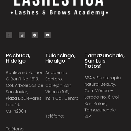
Pachuca,
Tulancingo,
Tamazunchale,
Hidalgo
Hidalgo
San Luis
Potosí
Boulevard Ramón
Academia
SPA y Fisioterapia
G Bonfil No. 1618,
Santoro,
Natural Beauty,
Col. Arboledas de
Callejón San
Carr México –
San Javier,
Vicente 109,
Laredo No. 6 Col.
Plaza Boulevares
int 4 Col. Centro.
San Rafael,
Loc. 16,
Tamazunchale,
C.P 42084
Teléfono:
SLP
Teléfono: