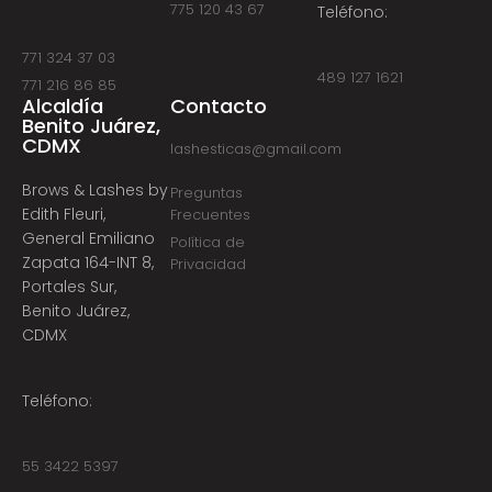
775 120 43 67
Teléfono:
771 324 37 03
489 127 1621
771 216 86 85
Alcaldía
Contacto
Benito Juárez,
CDMX
lashesticas@gmail.com
Brows & Lashes by
Preguntas
Edith Fleuri,
Frecuentes
General Emiliano
Política de
Zapata 164-INT 8,
Privacidad
Portales Sur,
Benito Juárez,
CDMX
Teléfono:
55 3422 5397