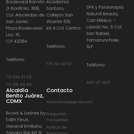
Boulevard Ramón
Academia
SPA y Fisioterapia
G Bonfil No. 1618,
Santoro,
Natural Beauty,
Col. Arboledas de
Callejón San
Carr México –
San Javier,
Vicente 109,
Laredo No. 6 Col.
Plaza Boulevares
int 4 Col. Centro.
San Rafael,
Loc. 16,
Tamazunchale,
C.P 42084
Teléfono:
SLP
Teléfono:
775 120 43 67
Teléfono:
771 324 37 03
489 127 1621
771 216 86 85
Alcaldía
Contacto
Benito Juárez,
CDMX
lashesticas@gmail.com
Brows & Lashes by
Preguntas
Edith Fleuri,
Frecuentes
General Emiliano
Política de
Zapata 164-INT 8,
Privacidad