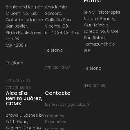
Potosí
Boulevard Ramón
Academia
SPA y Fisioterapia
G Bonfil No. 1618,
Santoro,
Natural Beauty,
Col. Arboledas de
Callejón San
Carr México –
San Javier,
Vicente 109,
Laredo No. 6 Col.
Plaza Boulevares
int 4 Col. Centro.
San Rafael,
Loc. 16,
Tamazunchale,
C.P 42084
Teléfono:
SLP
Teléfono:
775 120 43 67
Teléfono:
771 324 37 03
489 127 1621
771 216 86 85
Alcaldía
Contacto
Benito Juárez,
CDMX
lashesticas@gmail.com
Brows & Lashes by
Preguntas
Edith Fleuri,
Frecuentes
General Emiliano
Política de