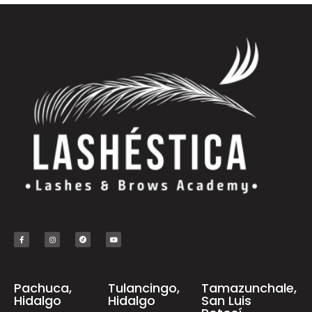
Pachuca,
Tulancingo,
Tamazunchale,
Hidalgo
Hidalgo
San Luis