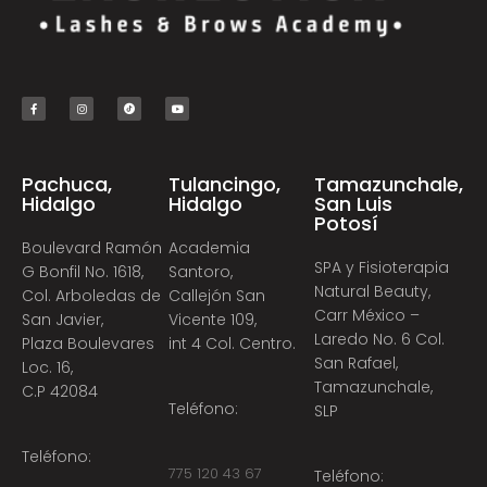
Pachuca,
Tulancingo,
Tamazunchale,
Hidalgo
Hidalgo
San Luis
Potosí
Boulevard Ramón
Academia
SPA y Fisioterapia
G Bonfil No. 1618,
Santoro,
Natural Beauty,
Col. Arboledas de
Callejón San
Carr México –
San Javier,
Vicente 109,
Laredo No. 6 Col.
Plaza Boulevares
int 4 Col. Centro.
San Rafael,
Loc. 16,
Tamazunchale,
C.P 42084
Teléfono:
SLP
Teléfono:
775 120 43 67
Teléfono: