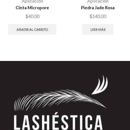
Aplicación
Aplicación
Cinta Micropore
Piedra Jade Rosa
$
40.00
$
140.00
AÑADIR AL CARRITO
LEER MÁS