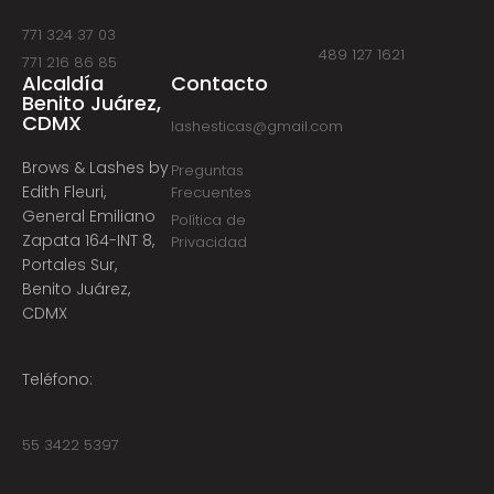
771 324 37 03
489 127 1621
771 216 86 85
Alcaldía
Contacto
Benito Juárez,
CDMX
lashesticas@gmail.com
Brows & Lashes by
Preguntas
Edith Fleuri,
Frecuentes
General Emiliano
Política de
Zapata 164-INT 8,
Privacidad
Portales Sur,
Benito Juárez,
CDMX
Teléfono:
55 3422 5397