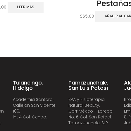
Pestaña
.00
LEER MÁS
$
65.00
AÑADIR AL CA
Tulancingo,
Tamazunchale,
Al
Hidalgo
San Luis Potosí
Ju
Academia Santoro,
SPA y Fisioterapia
Bro
Callejón San Vicente
Natural Beauty,
Edi
an
109,
Carr México – Laredo
Emi
int 4 Col. Centro.
No. 6 Col. San Rafael,
8, 
c.
Tamazunchale, SLP
Juá