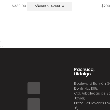
$
330.00
$
290
AÑADIR AL CARRITO
Pachuca,
Hidalgo
Boulevard Ramón G
Bonfil No. 1618,
Col. Arboledas de S
Javier,
Plaza Boulevares Lo
16,