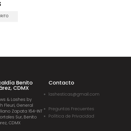
s
RRITO
caldía Benito
Contacto
árez, CDMX
lashesticas@gmail.com
ws & Lashes by
th Fleuri, General
Preguntas Frecuentes
liano Zapata 164-INT
Política de Privacidad
Portales Sur, Benito
rez, CDMX