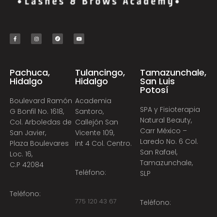
Pachuca,
Tulancingo,
Tamazunchale,
Hidalgo
Hidalgo
San Luis
Potosí
Boulevard Ramón
Academia
SPA y Fisioterapia
G Bonfil No. 1618,
Santoro,
Natural Beauty,
Col. Arboledas de
Callejón San
Carr México –
San Javier,
Vicente 109,
Laredo No. 6 Col.
Plaza Boulevares
int 4 Col. Centro.
San Rafael,
Loc. 16,
Tamazunchale,
C.P 42084
Teléfono:
SLP
Teléfono:
775 120 43 67
Teléfono: