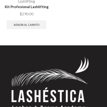
Lashlifting
Kit Profesional Lashlifting
$
290.00
AÑADIR AL CARRITO