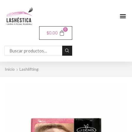
0
$
0.00
Inicio
Lashlifting