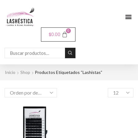
0
$
0.00
Inicio
Shop
Productos Etiquetados “lashistas”