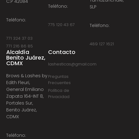
C.P 42084
Teléfono:
SLP
Teléfono:
775 120 43 67
Teléfono:
771 324 37 03
489 127 1621
771 216 86 85
Alcaldía
Contacto
Benito Juárez,
CDMX
lashesticas@gmail.com
Brows & Lashes by
Preguntas
Edith Fleuri,
Frecuentes
General Emiliano
Política de
Zapata 164-INT 8,
Privacidad
Portales Sur,
Benito Juárez,
CDMX
Teléfono: