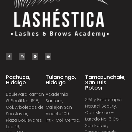
Pachuca,
Tulancingo,
Tamazunchale,
Hidalgo
Hidalgo
San Luis
Potosí
Boulevard Ramón
Academia
SPA y Fisioterapia
G Bonfil No. 1618,
Santoro,
Natural Beauty,
Col. Arboledas de
Callejón San
Carr México –
San Javier,
Vicente 109,
Laredo No. 6 Col.
Plaza Boulevares
int 4 Col. Centro.
San Rafael,
Loc. 16,
Tamazunchale,