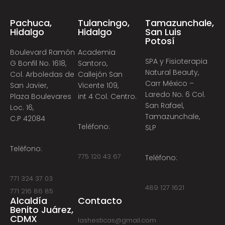
Pachuca,
Tulancingo,
Tamazunchale,
Hidalgo
Hidalgo
San Luis
Potosí
Boulevard Ramón
Academia
SPA y Fisioterapia
G Bonfil No. 1618,
Santoro,
Natural Beauty,
Col. Arboledas de
Callejón San
Carr México –
San Javier,
Vicente 109,
Laredo No. 6 Col.
Plaza Boulevares
int 4 Col. Centro.
San Rafael,
Loc. 16,
Tamazunchale,
C.P 42084
Teléfono:
SLP
Teléfono:
775 120 43 67
Teléfono:
771 324 37 03
489 127 1621
771 216 86 85
Alcaldía
Contacto
Benito Juárez,
CDMX
lashesticas@gmail.com