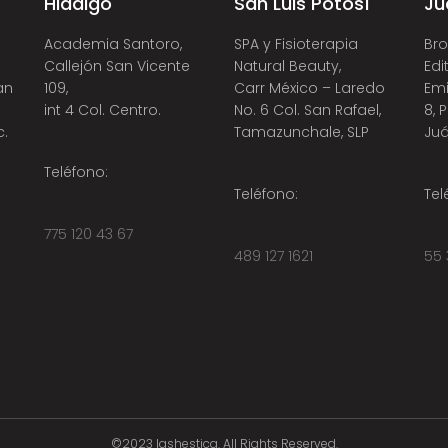
Hidalgo
San Luis Potosí
Ju
Academia Santoro,
SPA y Fisioterapia
Bro
Callejón San Vicente
Natural Beauty,
Edi
an
109,
Carr México – Laredo
Emi
int 4 Col. Centro.
No. 6 Col. San Rafael,
8, 
c.
Tamazunchale, SLP
Juá
Teléfono:
Teléfono:
Tel
775 120 43 67
489 127 1621
55 
©2023 lashestica. All Rights Reserved.