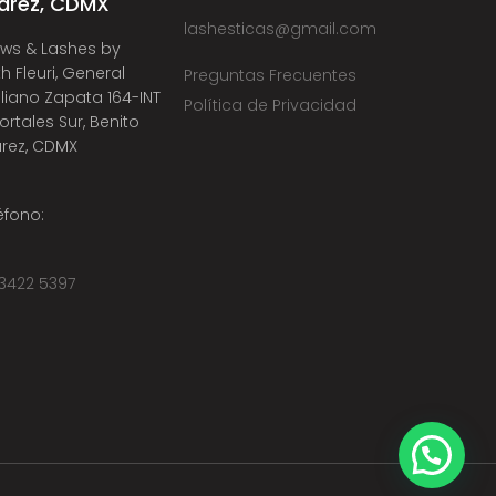
árez, CDMX
lashesticas@gmail.com
ws & Lashes by
th Fleuri, General
Preguntas Frecuentes
liano Zapata 164-INT
Política de Privacidad
Portales Sur, Benito
rez, CDMX
éfono:
3422 5397