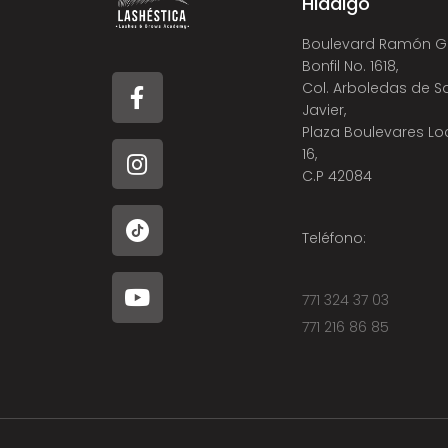
Hidalgo
Boulevard Ramón G
Bonfil No. 1618,
Col. Arboledas de S
Javier,
Plaza Boulevares Lo
16,
C.P 42084
Teléfono:
771 324 37 03
771 216 86 85